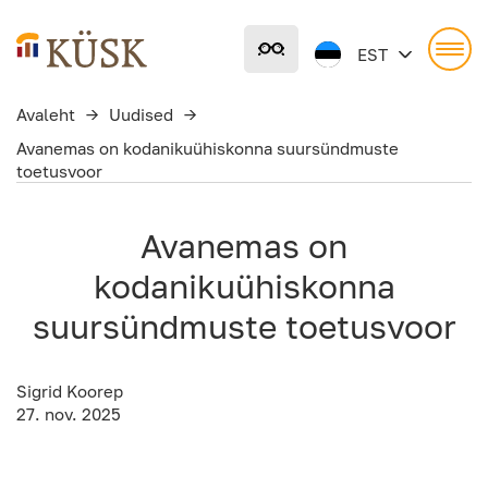
Liigu
põhisisu
EST
juurde
Avaleht
→
Uudised
→
Avanemas on kodanikuühiskonna suursündmuste
toetusvoor
Avanemas on
kodanikuühiskonna
suursündmuste toetusvoor
Sigrid Koorep
27. nov. 2025