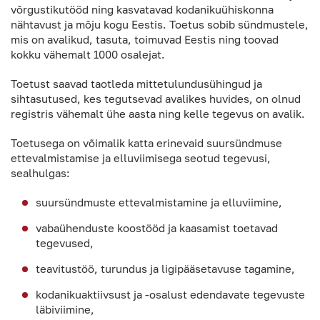
võrgustikutööd ning kasvatavad kodanikuühiskonna
nähtavust ja mõju kogu Eestis. Toetus sobib sündmustele,
mis on avalikud, tasuta, toimuvad Eestis ning toovad
kokku vähemalt 1000 osalejat.
Toetust saavad taotleda mittetulundusühingud ja
sihtasutused, kes tegutsevad avalikes huvides, on olnud
registris vähemalt ühe aasta ning kelle tegevus on avalik.
Toetusega on võimalik katta erinevaid suursündmuse
ettevalmistamise ja elluviimisega seotud tegevusi,
sealhulgas:
suursündmuste ettevalmistamine ja elluviimine,
vabaühenduste koostööd ja kaasamist toetavad
tegevused,
teavitustöö, turundus ja ligipääsetavuse tagamine,
kodanikuaktiivsust ja -osalust edendavate tegevuste
läbiviimine,