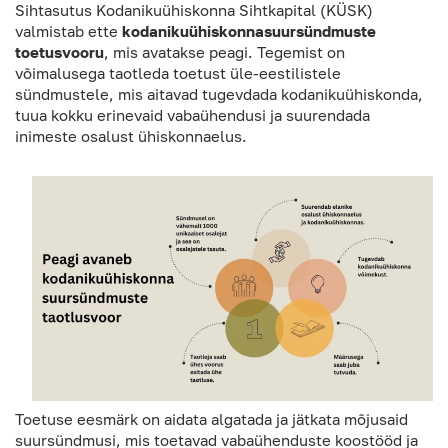
Sihtasutus Kodanikuühiskonna Sihtkapital (KÜSK)
valmistab ette
kodanikuühiskonnasuursündmuste
toetusvooru
, mis avatakse peagi. Tegemist on
võimalusega taotleda toetust üle-eestilistele
sündmustele, mis aitavad tugevdada kodanikuühiskonda,
tuua kokku erinevaid vabaühendusi ja suurendada
inimeste osalust ühiskonnaelus.
Toetuse eesmärk on aidata algatada ja jätkata mõjusaid
suursündmusi, mis toetavad vabaühenduste koostööd ja