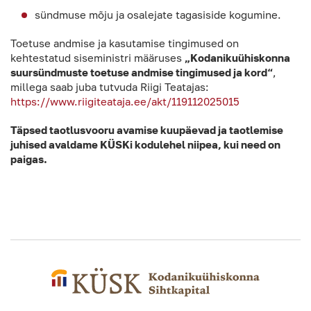
sündmuse mõju ja osalejate tagasiside kogumine.
Toetuse andmise ja kasutamise tingimused on
kehtestatud siseministri määruses
„Kodanikuühiskonna
suursündmuste toetuse andmise tingimused ja kord“
,
millega saab juba tutvuda Riigi Teatajas:
https://www.riigiteataja.ee/akt/119112025015
Täpsed taotlusvooru avamise kuupäevad ja taotlemise
juhised avaldame KÜSKi kodulehel niipea, kui need on
paigas.