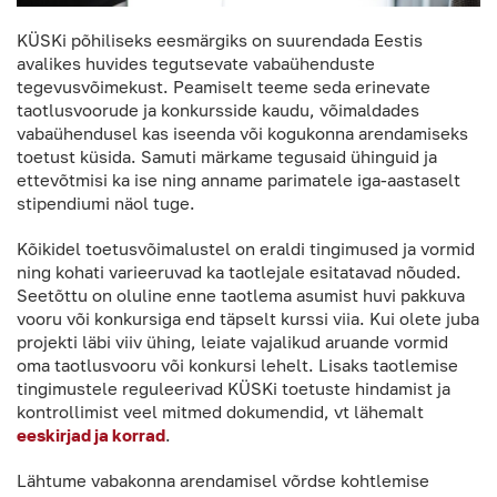
KÜSKi põhiliseks eesmärgiks on suurendada Eestis
avalikes huvides tegutsevate vabaühenduste
tegevusvõimekust. Peamiselt teeme seda erinevate
taotlusvoorude ja konkursside kaudu, võimaldades
vabaühendusel kas iseenda või kogukonna arendamiseks
toetust küsida. Samuti märkame tegusaid ühinguid ja
ettevõtmisi ka ise ning anname parimatele iga-aastaselt
stipendiumi näol tuge.
Kõikidel toetusvõimalustel on eraldi tingimused ja vormid
ning kohati varieeruvad ka taotlejale esitatavad nõuded.
Seetõttu on oluline enne taotlema asumist huvi pakkuva
vooru või konkursiga end täpselt kurssi viia. Kui olete juba
projekti läbi viiv ühing, leiate vajalikud aruande vormid
oma taotlusvooru või konkursi lehelt. Lisaks taotlemise
tingimustele reguleerivad KÜSKi toetuste hindamist ja
kontrollimist veel mitmed dokumendid, vt lähemalt
eeskirjad ja korrad
.
Lähtume vabakonna arendamisel võrdse kohtlemise