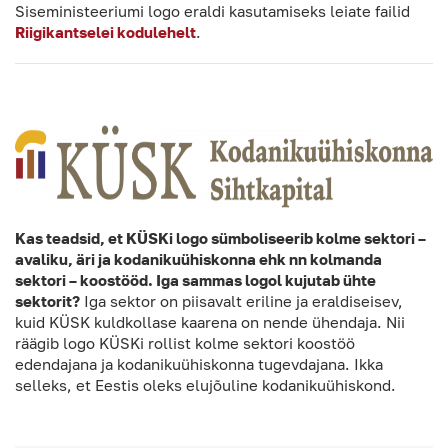
Siseministeeriumi logo eraldi kasutamiseks leiate failid
Riigikantselei kodulehelt
.
Kas teadsid, et KÜSKi logo sümboliseerib kolme sektori –
avaliku, äri ja kodanikuühiskonna ehk nn kolmanda
sektori – koostööd. Iga sammas logol kujutab ühte
sektorit?
Iga sektor on piisavalt eriline ja eraldiseisev,
kuid KÜSK kuldkollase kaarena on nende ühendaja. Nii
räägib logo KÜSKi rollist kolme sektori koostöö
edendajana ja kodanikuühiskonna tugevdajana. Ikka
selleks, et Eestis oleks elujõuline kodanikuühiskond.