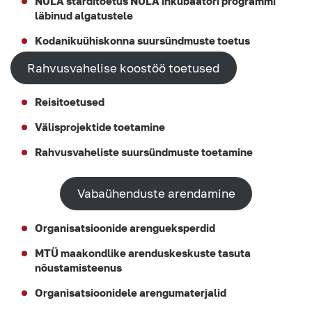
NULA starditoetus NULA inkubaatori programmi
läbinud algatustele
Kodanikuühiskonna suursündmuste toetus
Rahvusvahelise koostöö toetused
Reisitoetused
Välisprojektide toetamine
Rahvusvaheliste suursündmuste toetamine
Vabaühenduste arendamine
Organisatsioonide arengueksperdid
MTÜ maakondlike arenduskeskuste tasuta
nõustamisteenus
Organisatsioonidele arengumaterjalid