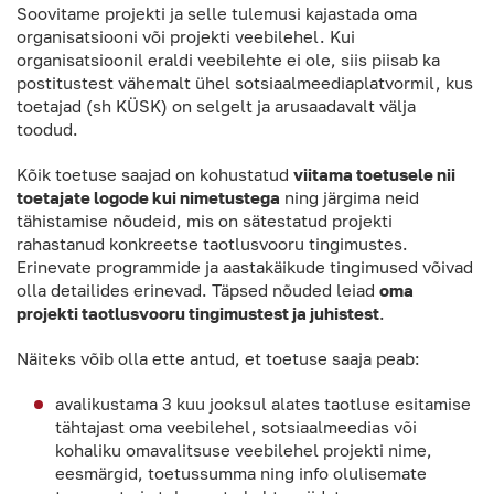
Soovitame projekti ja selle tulemusi kajastada oma
organisatsiooni või projekti veebilehel. Kui
organisatsioonil eraldi veebilehte ei ole, siis piisab ka
postitustest vähemalt ühel sotsiaalmeediaplatvormil, kus
toetajad (sh KÜSK) on selgelt ja arusaadavalt välja
toodud.
Kõik toetuse saajad on kohustatud
viitama toetusele nii
toetajate logode kui nimetustega
ning järgima neid
tähistamise nõudeid, mis on sätestatud projekti
rahastanud konkreetse taotlusvooru tingimustes.
Erinevate programmide ja aastakäikude tingimused võivad
olla detailides erinevad. Täpsed nõuded leiad
oma
projekti taotlusvooru tingimustest ja juhistest
.
Näiteks võib olla ette antud, et toetuse saaja peab:
avalikustama 3 kuu jooksul alates taotluse esitamise
tähtajast oma veebilehel, sotsiaalmeedias või
kohaliku omavalitsuse veebilehel projekti nime,
eesmärgid, toetussumma ning info olulisemate