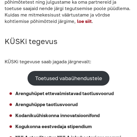
põhimõtetest ning julgustame ka oma partnereid ja
toetuse saajaid nende järgi tegutsemise poole püüdlema.
Kuidas me mitmekesisust väärtustame ja võrdse
kohtlemise põhimõtteid järgime,
loe siit
.
KÜSKi tegevus
KÜSKi tegevuse saab jagada järgnevalt:
Toetused vabaühendustele
Arenguhüpet ettevalmistavad taotlusvoorud
Arenguhüppe taotlusvoorud
Kodanikuühiskonna innovatsioonifond
Kogukonna eestvedaja stipendium