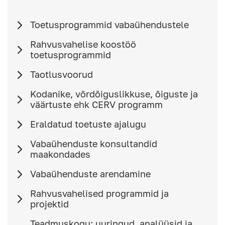
Toetusprogrammid vabaühendustele
Rahvusvahelise koostöö
toetusprogrammid
Taotlusvoorud
Kodanike, võrdõiguslikkuse, õiguste ja
väärtuste ehk CERV programm
Eraldatud toetuste ajalugu
Vabaühenduste konsultandid
maakondades
Vabaühenduste arendamine
Rahvusvahelised programmid ja
projektid
Teadmuskogu: uuringud, analüüsid ja