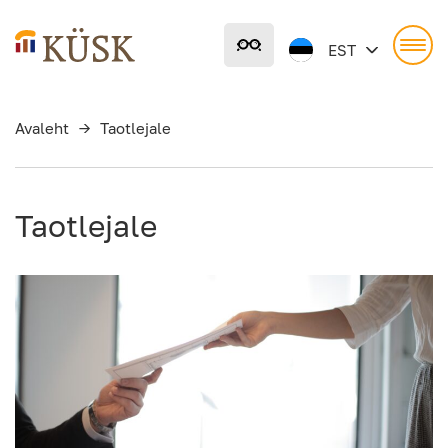
Liigu
põhisisu
EST
juurde
Avaleht
→
Taotlejale
Taotlejale