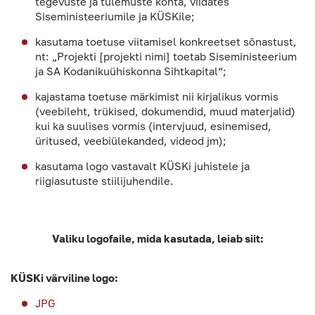
tegevuste ja tulemuste kohta, viidates
Siseministeeriumile ja KÜSKile;
kasutama toetuse viitamisel konkreetset sõnastust,
nt: „Projekti [projekti nimi] toetab Siseministeerium
ja SA Kodanikuühiskonna Sihtkapital“;
kajastama toetuse märkimist nii kirjalikus vormis
(veebileht, trükised, dokumendid, muud materjalid)
kui ka suulises vormis (intervjuud, esinemised,
üritused, veebiülekanded, videod jm);
kasutama logo vastavalt KÜSKi juhistele ja
riigiasutuste stiilijuhendile.
Valiku logofaile, mida kasutada, leiab siit:
KÜSKi värviline logo:
JPG