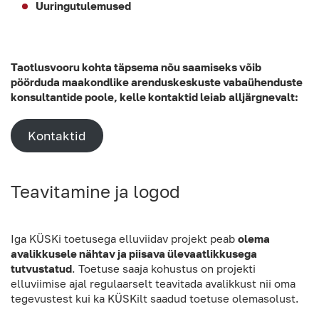
Uuringutulemused
Taotlusvooru kohta täpsema nõu saamiseks võib
pöörduda maakondlike arenduskeskuste vabaühenduste
konsultantide poole, kelle kontaktid leiab
alljärgnevalt:
Kontaktid
Teavitamine ja logod
Iga KÜSKi toetusega elluviidav projekt peab
olema
avalikkusele nähtav ja piisava ülevaatlikkusega
tutvustatud
. Toetuse saaja kohustus on projekti
elluviimise ajal regulaarselt teavitada avalikkust nii oma
tegevustest kui ka KÜSKilt saadud toetuse olemasolust.