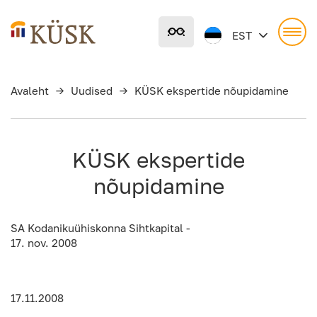
Liigu
põhisisu
EST
juurde
Avaleht
→
Uudised
→
KÜSK ekspertide nõupidamine
KÜSK ekspertide
nõupidamine
SA Kodanikuühiskonna Sihtkapital -
17. nov. 2008
17.11.2008