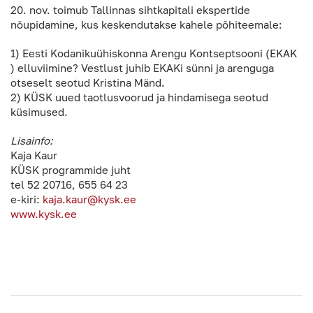
20. nov. toimub Tallinnas sihtkapitali ekspertide
nõupidamine, kus keskendutakse kahele põhiteemale:
1) Eesti Kodanikuühiskonna Arengu Kontseptsooni (EKAK
) elluviimine? Vestlust juhib EKAKi sünni ja arenguga
otseselt seotud Kristina Mänd.
2) KÜSK uued taotlusvoorud ja hindamisega seotud
küsimused.
Lisainfo:
Kaja Kaur
KÜSK programmide juht
tel 52 20716, 655 64 23
e-kiri:
kaja.kaur@kysk.ee
www.kysk.ee