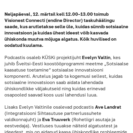
Neljapäeval, 12. märtsil kell 12.00–13.00 toimub
Visionest Connecti (endine Director) taskuhäälingu
saade, kus arutletakse selle üle, kuidas sünnib sotsiaalne
innovatsioon ja kuidas ühest ideest võib kasvada
ühiskonda muutva mõjuga algatus. Kõik huvilised on
oodatud kuulama.
Podcastis osaleb KÜSKi projektijuht
Evelyn Valtin
, kes
juhib Šveitsi-Eesti koostööprogrammi meetme „Sotsiaalse
kaasatuse toetamine“ sotsiaalse innovatsiooni
komponenti. Arutelus jagab ta kogemusi sellest, kuidas
sotsiaalne innovatsioon saab aidata lahendada
ühiskondlikke väljakutseid ning kuidas erinevad
osapooled saavad koos uusi lahendusi luua.
Lisaks Evelyn Valtinile osalevad podcastis
Ave Landrat
(Integratsiooni Sihtasutuse partnerlussuhete
valdkonnajuht) ja
Eva Truuverk
(Rohetiigri asutaja ja
eestvedaja). Vestluses tuuakse näiteid algatustest ja
ideedest, mis on aidanud kaasa ühiskondlike probleemide