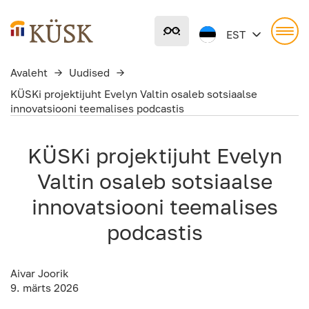
Liigu
põhisisu
EST
juurde
Avaleht
→
Uudised
→
KÜSKi projektijuht Evelyn Valtin osaleb sotsiaalse
innovatsiooni teemalises podcastis
KÜSKi projektijuht Evelyn
Valtin osaleb sotsiaalse
innovatsiooni teemalises
podcastis
Aivar Joorik
9. märts 2026