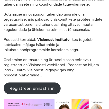
lahendamisele ning kogukondade tugevdamisele.
Sotsiaalne innovatsioon tähendab uusi ideid ja
tegevusviise, mis pakuvad ühiskondlikele probleemidele
varasemast paremaid lahendusi ning aitavad muuta
kogukondade ja ühiskonna toimimist tõhusamaks.
Podcasti korraldab
Visionest Institute
, kes tegeleb
sotsiaalse mõjuga häkatonide ja
inkubatsiooniprogrammide korraldamisega.
Osalemine on tasuta ning üritusele saab eelnevalt
registreeruda Visionesti veebilehel. Podcast on hiljem
järelkuulatav Visionesti digiajakirjas ning
podcastiplatvormidel.
Registreeri ennast siin