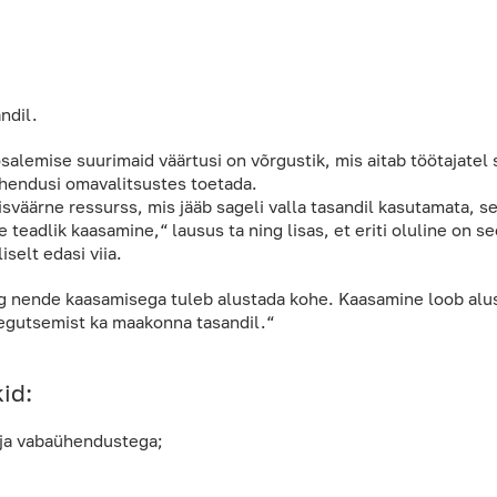
ndil.
alemise suurimaid väärtusi on võrgustik, mis aitab töötajatel
ühendusi omavalitsustes toetada.
ärne ressurss, mis jääb sageli valla tasandil kasutamata, sest
eadlik kaasamine,“ lausus ta ning lisas, et eriti oluline on se
selt edasi viia.
ning nende kaasamisega tuleb alustada kohe. Kaasamine loob a
egutsemist ka maakonna tasandil.“
id:
ja vabaühendustega;