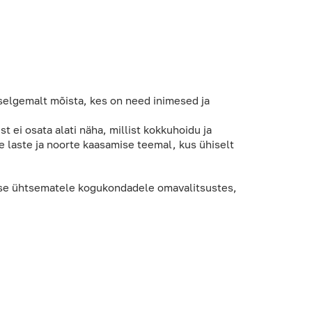
 selgemalt mõista, kes on need inimesed ja
 ei osata alati näha, millist kokkuhoidu ja
e laste ja noorte kaasamise teemal, kus ühiselt
luse ühtsematele kogukondadele omavalitsustes,