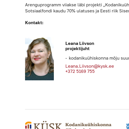
Arenguprogramm viiakse läbi projekti „Kodanikuü
Sotsiaalfondi kaudu 70% ulatuses ja Eesti riik Si
Kontakt:
Leana Liivson
projektijuht
kodanikuühiskonna mõju suur
Leana.Liivson@kysk.ee
+372 5169 755