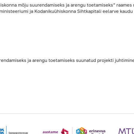
hiskonna mõju suurendamiseks ja arengu toetamiseks“ raames n
seministeeriumi ja Kodanikuühiskonna Sihtkapitali eelarve kaud
endamiseks ja arengu toetamiseks suunatud projekti juhtimin