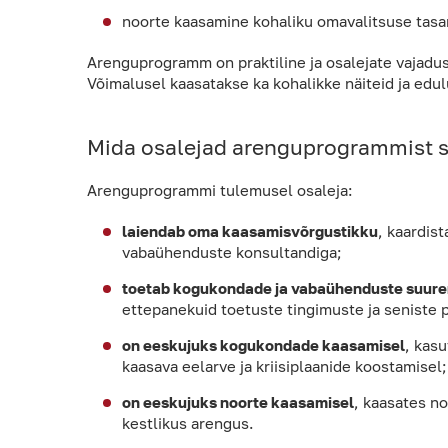
noorte kaasamine kohaliku omavalitsuse tasa
Arenguprogramm on praktiline ja osalejate vajadus
Võimalusel kaasatakse ka kohalikke näiteid ja edu
Mida osalejad arenguprogrammist 
Arenguprogrammi tulemusel osaleja:
laiendab oma kaasamisvõrgustikku
, kaardis
vabaühenduste konsultandiga;
toetab kogukondade ja vabaühenduste suure
ettepanekuid toetuste tingimuste ja seniste 
on eeskujuks kogukondade kaasamisel
, kas
kaasava eelarve ja kriisiplaanide koostamisel;
on eeskujuks noorte kaasamisel
, kaasates n
kestlikus arengus.