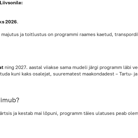
Liivsonile:
iks 2026
.
majutus ja toitlustus on programmi raames kaetud, transpordi
at
ning 2027. aastal viiakse sama mudeli järgi programm läbi ve
tuda kuni kaks osalejat, suurematest maakondadest – Tartu- ja
oimub?
rtsis ja kestab mai lõpuni, programm täies ulatuses peab olem