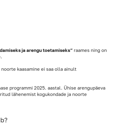
damiseks ja arengu toetamiseks“
raames ning on
.
noorte kaasamine ei saa olla ainult
nase programmi 2025. aastal. Ühise arengupäeva
ritud lähenemist kogukondade ja noorte
ub?