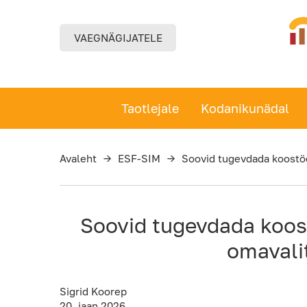
Liigu
põhisisu
juurde
VAEGNÄGIJATELE
Taotlejale
Kodanikunädal
Avaleht
→
ESF-SIM
→
Soovid tugevdada koostö
Soovid tugevdada koos
omavali
Sigrid Koorep
20. jaan 2026