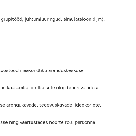
 grupitööd, juhtumiuuringud, simulatsioonid jm).
 koostööd maakondliku arenduskeskuse
panu kaasamise olulisusele ning tehes vajadusel
use arengukavade, tegevuskavade, ideekorjete,
sse ning väärtustades noorte rolli piirkonna