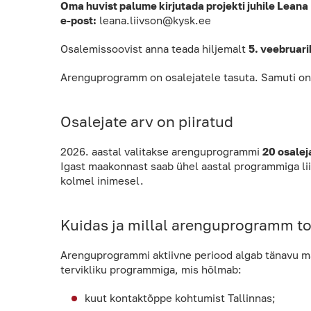
Oma huvist palume kirjutada projekti juhile Leana 
e-post:
leana.liivson@kysk.ee
Osalemissoovist anna teada hiljemalt
5. veebruar
Arenguprogramm on osalejatele tasuta. Samuti on 
Osalejate arv on piiratud
2026. aastal valitakse arenguprogrammi
20 osalej
Igast maakonnast saab ühel aastal programmiga lii
kolmel inimesel.
Kuidas ja millal arenguprogramm t
Arenguprogrammi aktiivne periood algab tänavu mä
tervikliku programmiga, mis hõlmab:
kuut kontaktõppe kohtumist Tallinnas;