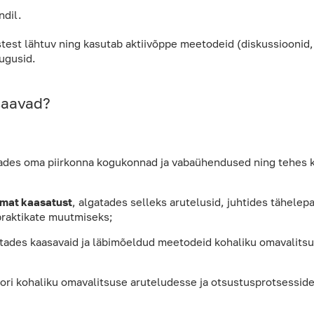
ndil.
test lähtuv ning kasutab aktiivõppe meetodeid (diskussioonid,
lugusid.
saavad?
tades oma piirkonna kogukonnad ja vabaühendused ning tehes
mat kaasatust
, algatades selleks arutelusid, juhtides tähele
praktikate muutmiseks;
utades kaasavaid ja läbimõeldud meetodeid kohaliku omavalits
oori kohaliku omavalitsuse aruteludesse ja otsustusprotsesside