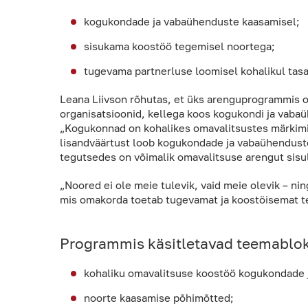
kogukondade ja vabaühenduste kaasamisel;
sisukama koostöö tegemisel noortega;
tugevama partnerluse loomisel kohalikul tasa
Leana Liivson rõhutas, et üks arenguprogrammis os
organisatsioonid, kellega koos kogukondi ja vaba
„Kogukonnad on kohalikes omavalitsustes märkimisvä
lisandväärtust loob kogukondade ja vabaühenduste t
tegutsedes on võimalik omavalitsuse arengut sisuli
„Noored ei ole meie tulevik, vaid meie olevik – 
mis omakorda toetab tugevamat ja koostöisemat t
Programmis käsitletavad teemablok
kohaliku omavalitsuse koostöö kogukondade 
noorte kaasamise põhimõtted;