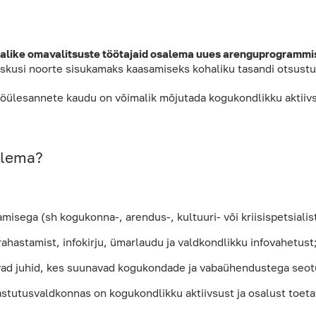
alike omavalitsuste töötajaid osalema uues arenguprogrammi
kusi noorte sisukamaks kaasamiseks kohaliku tasandi otsustu
öülesannete kaudu on võimalik mõjutada kogukondlikku aktiiv
alema?
sega (sh kogukonna-, arendus-, kultuuri- või kriisispetsialist
ahastamist, infokirju, ümarlaudu ja valdkondlikku infovahetust
vad juhid, kes suunavad kogukondade ja vabaühendustega seot
stutusvaldkonnas on kogukondlikku aktiivsust ja osalust toeta