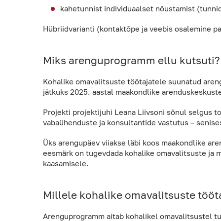
kahetunnist individuaalset nõustamist (tunnid
Hübriidvarianti (kontaktõpe ja veebis osalemine par
Miks arenguprogramm ellu kutsuti?
Kohalike omavalitsuste töötajatele suunatud are
jätkuks 2025. aastal maakondlike arenduskeskus
Projekti projektijuhi Leana Liivsoni sõnul selgus 
vabaühenduste ja konsultantide vastutus – senise
Üks arengupäev viiakse läbi koos maakondlike ar
eesmärk on tugevdada kohalike omavalitsuste ja 
kaasamisele.
Millele kohalike omavalitsuste tö
Arenguprogramm aitab kohalikel omavalitsustel t