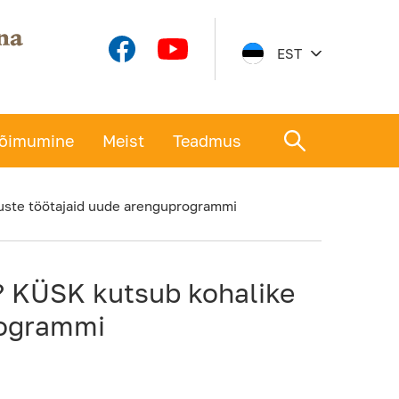
EST
õimumine
Meist
Teadmus
uste töötajaid uude arenguprogrammi
? KÜSK kutsub kohalike
rogrammi