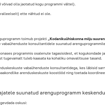
 võivad olla jaotatud kogu programmi vältel).
alleelselt) ette nähtud ei ole.
nguprogramm toimub projekti
„Kodanikuühiskonna mõju suuren
te vabaühenduste konsultantidele suunatud arenguprogrammile
toonases programmis osalenute tagasisidest, et kogukondade ja 
st tugevamalt tuleb kaasata ka kohaliku omavalitsuse tasand.
enduskeskuste vabaühenduste konsultantidega, kes läbisid sar
maakondlike arenduskeskuste koostööd ning toetada koordinee
ötajatele suunatud arenguprogramm keskend
ugevdada oskusi: