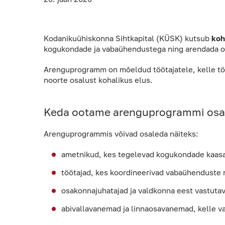
Kodanikuühiskonna Sihtkapital (KÜSK) kutsub
koh
kogukondade ja vabaühendustega ning arendada os
Arenguprogramm on mõeldud töötajatele, kelle tö
noorte osalust kohalikus elus.
Keda ootame arenguprogrammi os
Arenguprogrammis võivad osaleda näiteks:
ametnikud, kes tegelevad kogukondade kaasami
töötajad, kes koordineerivad vabaühenduste r
osakonnajuhatajad ja valdkonna eest vastuta
abivallavanemad ja linnaosavanemad, kelle va