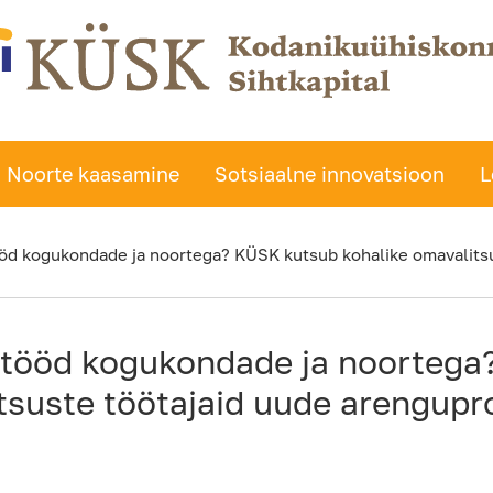
Noorte kaasamine
Sotsiaalne innovatsioon
L
öd kogukondade ja noortega? KÜSK kutsub kohalike omavalits
tööd kogukondade ja noortega
tsuste töötajaid uude arengup