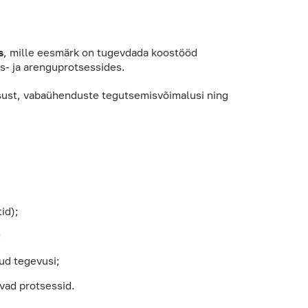
s
, mille eesmärk on tugevdada koostööd
s- ja arenguprotsessides.
sust, vabaühenduste tegutsemisvõimalusi ning
id);
;
ud tegevusi;
vad protsessid.