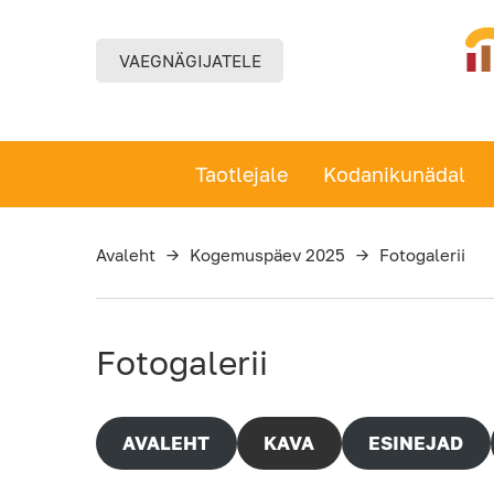
Liigu
põhisisu
juurde
VAEGNÄGIJATELE
Taotlejale
Kodanikunädal
Avaleht
→
Kogemuspäev 2025
→
Fotogalerii
Fotogalerii
AVALEHT
KAVA
ESINEJAD