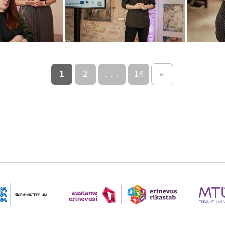
1
2
...
14
►