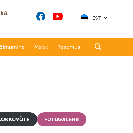
EST
õimumine
Meist
Teadmus
KOKKUVÕTE
FOTOGALERII